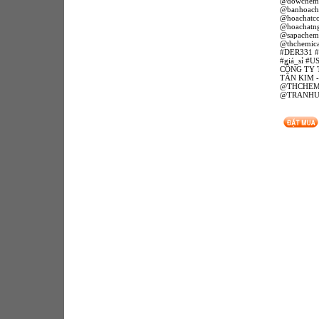
@dowchemi
@banhoach
@hoachatc
@hoachatn
@sapachemi
@thchemica
#DER331 #
#giá_sỉ #U
CÔNG TY 
TÂN KIM 
@THCHEMI
@TRANH