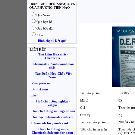
BẠN BIẾT ĐẾN SAPACOVN
QUA PHƯƠNG TIỆN NÀO
Qua Search
Qua bạn bè
Qua báo đài
Khác
Bình chọn
|
Kết quả
LIÊN KẾT
Tìm kiếm Hoá chất -
Chemicals
Chemicals - Kinh doanh hóa
chất
Tập Đoàn Hóa Chất Việt
Nam
Vnexpress.net
Dantri.com
Tên sản phẩm
EPOXY RES
Basf
Mã số
85
Hoá chất công nghiệp -
vatgia
Giá
Theo thị tr
Hoá chất dung môi ngành sơn
Đơn vị
Kg
Hoá học, Chemicals - solvent
Tên loại sản phẩm
NHỰA - R
Chemicals for paints - ink
Hóa chất dung môi -
Tiêu chuẩn an toàn
Theo tiêu 
Chemicals Solvents for paint
cấp.EPOXY