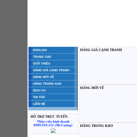
HÀNG GIÁ CẠNH TRANH
ENGLISH
TRANG CHỦ
GIỚI THIỆU
HÀNG GIÁ CẠNH TRANH
HÀNG MỚI VỀ
HÀNG TRONG KHO
HÀNG MỚI VỀ
DỊCH VỤ
TIN TỨC
LIÊN HỆ
HỖ TRỢ TRỰC TUYẾN
Nhân viên kinh doanh
0909.919.331 (Mr.Cường)
HÀNG TRONG KHO