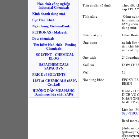
Hóa chất công nghiệp -
Tiêu chuẩn kỹ thuật
Theo tiêu 
Industrial Chemicals
cấp.EPOXY
Kinh doanh dung môi
Tính năng
-Công nghiệp
Cục Hóa Chất
imprenating
tường -Sơn 
Ngân hàng VietcomBank
dung môi.
PETRONAS - Malaysia
Phân loại phụ
Other Resin
Dow chemicals
Úng dụng
ngành Sơn v
Tìm kiếm Hoá chất - Finding
tính chất b
Chemicals
more at htt
SOLVENT - CHEMICAL
Quy cách
240kg/phu
BLOG
SAPACHEMICALS -
Xuất xứ
DOW CHEM
SAPACOVN
VAT
10
PRICE of SOLVENTS
Nội dung khác
EPOXY RES
LIST of CHEMICALS (SAPA
RESIN
Co.,Ltd)
HƯỚNG DẪN MUA HÀNG -
HANG CO 
Danh mục hóa chất SAPA
DICH VU 
NHAN XNK
NGHIEP kh
Lien he : M
090791933
Read more a
@nhuaepo
@dowepoxy
@epoxyres