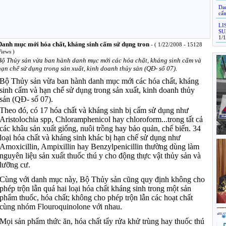
Da
cấ
LI
SU
1/
Danh mục mới hóa chất, kháng sinh cấm sử dụng tron
-
( 1/22/2008 - 15128
iews )
Bộ Thủy sản vừa ban hành danh mục mới các hóa chất, kháng sinh cấm và
hạn chế sử dụng trong sản xuất, kinh doanh thủy sản (QĐ- số 07).
Bộ Thủy sản vừa ban hành danh mục mới các hóa chất, kháng
sinh cấm và hạn chế sử dụng trong sản xuất, kinh doanh thủy
sản (QĐ- số 07).
Theo đó, có 17 hóa chất và kháng sinh bị cấm sử dụng như
Aristolochia spp, Chloramphenicol hay chloroform...trong tất cả
các khâu sản xuất giống, nuôi trồng hay bảo quản, chế biến. 34
loại hóa chất và kháng sinh khác bị hạn chế sử dụng như
Amoxicillin, Ampixillin hay Benzylpenicillin thường dùng làm
nguyên liệu sản xuất thuốc thú y cho động thực vật thủy sản và
lưỡng cư.
Cùng với danh mục này, Bộ Thủy sản cũng quy định không cho
phép trộn lẫn quá hai loại hóa chất kháng sinh trong một sản
phẩm thuốc, hóa chất; không cho phép trộn lẫn các hoạt chất
cùng nhóm Flouroquinolone với nhau.
Mọi sản phẩm thức ăn, hóa chất tẩy rửa khử trùng hay thuốc thú