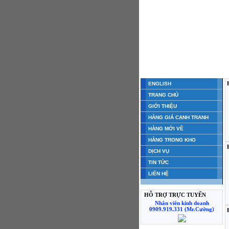
ENGLISH
TRANG CHỦ
GIỚI THIỆU
HÀNG GIÁ CẠNH TRANH
HÀNG MỚI VỀ
HÀNG TRONG KHO
DỊCH VỤ
TIN TỨC
LIÊN HỆ
HỖ TRỢ TRỰC TUYẾN
Nhân viên kinh doanh
0909.919.331 (Mr.Cường)