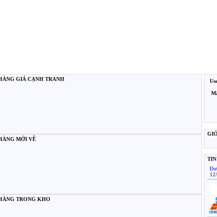
HÀNG GIÁ CẠNH TRANH
Us
Mậ
GI
HÀNG MỚI VỀ
TIN
Đư
12
HÀNG TRONG KHO