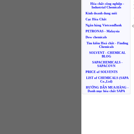
Hóa chất công nghiệp -
Industrial Chemicals
Kinh doanh dung môi
Cục Hóa Chất
Ngân hàng VietcomBank
PETRONAS - Malaysia
Dow chemicals
Tìm kiếm Hoá chất - Finding
Chemicals
SOLVENT - CHEMICAL
BLOG
SAPACHEMICALS -
SAPACOVN
PRICE of SOLVENTS
LIST of CHEMICALS (SAPA
Co.,Ltd)
HƯỚNG DẪN MUA HÀNG -
Danh mục hóa chất SAPA