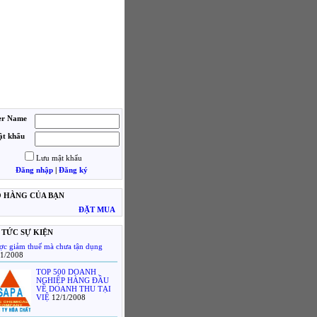
er Name
t khẩu
Lưu mật khẩu
Đăng nhập
|
Đăng ký
Ỏ HÀNG CỦA BẠN
ĐẶT MUA
 TỨC SỰ KIỆN
ợc giảm thuế mà chưa tận dụng
/1/2008
TOP 500 DOANH
NGHIỆP HÀNG ĐẦU
VỀ DOANH THU TẠI
VIỆ
12/1/2008