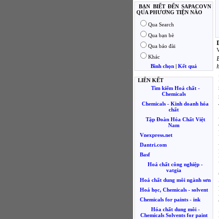
BẠN BIẾT ĐẾN SAPACOVN
QUA PHƯƠNG TIỆN NÀO
Qua Search
Qua bạn bè
Qua báo đài
V
Khác
Bình chọn
|
Kết quả
LIÊN KẾT
Tìm kiếm Hoá chất -
Chemicals
Chemicals - Kinh doanh hóa
chất
Tập Đoàn Hóa Chất Việt
Nam
Vnexpress.net
Dantri.com
Basf
Hoá chất công nghiệp -
vatgia
Hoá chất dung môi ngành sơn
Hoá học, Chemicals - solvent
Chemicals for paints - ink
Hóa chất dung môi -
Chemicals Solvents for paint