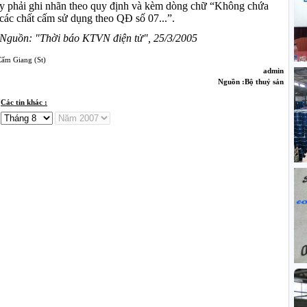
y phải ghi nhãn theo quy định và kèm dòng chữ “Không chứa
các chất cấm sử dụng theo QĐ số 07...”.
Nguồn: "Thời báo KTVN điện tử", 25/3/2005
Cẩm Giang (St)
admin
Nguồn :Bộ thuỷ sản
Các tin khác :