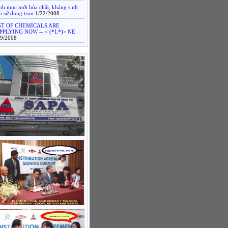
nh mục mới hóa chất, kháng sinh
m sử dụng tron
1/22/2008
ST OF CHEMICALS ARE
PPLYING NOW -- < (*L*)> NE
19/2008